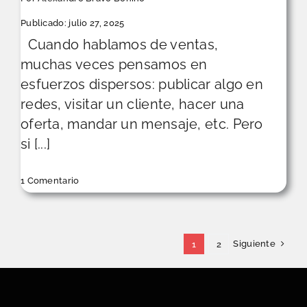
Publicado: julio 27, 2025
Cuando hablamos de ventas,
muchas veces pensamos en
esfuerzos dispersos: publicar algo en
redes, visitar un cliente, hacer una
oferta, mandar un mensaje, etc. Pero
si [...]
on
1 Comentario
¿Cómo
construir
un
plan
de
acción
Siguiente
1
2
comercial
paso
a
paso?
De
la