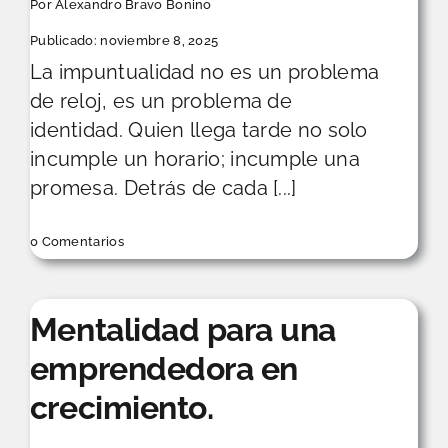
Por
Alexandro Bravo Bonino
Publicado: noviembre 8, 2025
La impuntualidad no es un problema
de reloj, es un problema de
identidad. Quien llega tarde no solo
incumple un horario; incumple una
promesa. Detrás de cada [...]
on
0 Comentarios
La
impuntualidad:
el
reflejo
invisible
Mentalidad para una
de
una
emprendedora en
cultura
que
no
crecimiento.
se
compromete