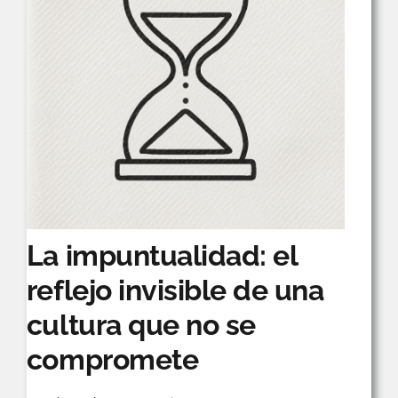
cambio
de
año
no
soluciona
el
desorden
del
negocio?
La impuntualidad: el
reflejo invisible de una
cultura que no se
compromete