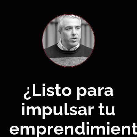
meta
a
la
ejecución
con
foco.
¿Listo para
impulsar tu
emprendimien