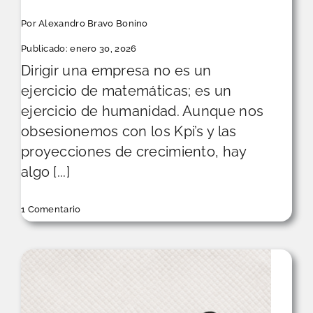
Por
Alexandro Bravo Bonino
Publicado: enero 30, 2026
Dirigir una empresa no es un
ejercicio de matemáticas; es un
ejercicio de humanidad. Aunque nos
obsesionemos con los Kpi’s y las
proyecciones de crecimiento, hay
algo [...]
on
1 Comentario
A
quién
sumas
y
a
quién
sueltas:
la
decisión