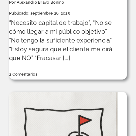
Por
Alexandro Bravo Bonino
Publicado: septiembre 26, 2025
“Necesito capital de trabajo”, “No sé
cómo llegar a mi público objetivo”
“No tengo la suficiente experiencia”
“Estoy segura que el cliente me dirá
que NO” “Fracasar [...]
on
2 Comentarios
Mentalidad
para
una
emprendedora
en
crecimiento.