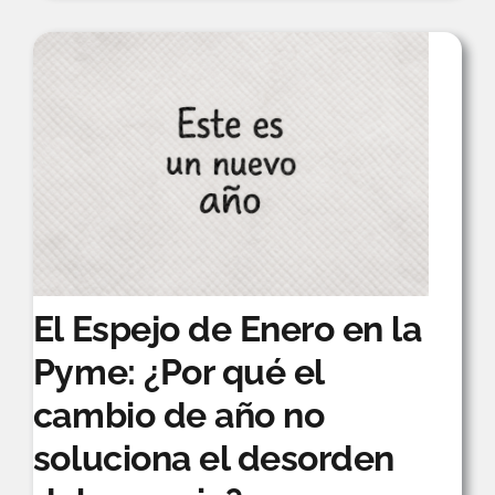
qué
en
esta
empresa
parece
que
nadie
se
hace
cargo?
El Espejo de Enero en la
Pyme: ¿Por qué el
cambio de año no
soluciona el desorden