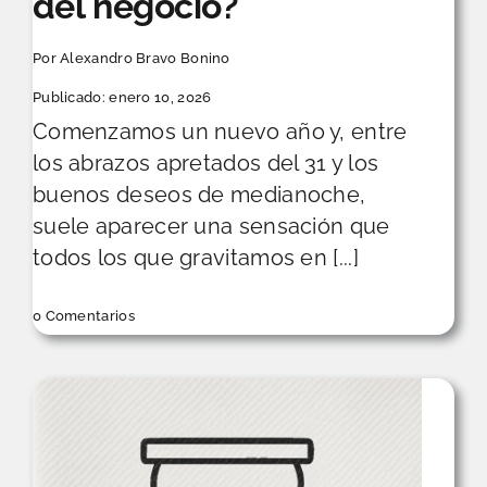
del negocio?
Por
Alexandro Bravo Bonino
Publicado: enero 10, 2026
Comenzamos un nuevo año y, entre
los abrazos apretados del 31 y los
buenos deseos de medianoche,
suele aparecer una sensación que
todos los que gravitamos en [...]
on
0 Comentarios
El
Espejo
de
Enero
en
la
Pyme:
¿Por
qué
el