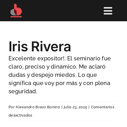
Saltar
al
Togg
contenido
Navi
SOBRE MI
Iris Rivera
¿TIENES UN PYME?
Excelente expositor!. El seminario fue
CAPACITACIONES PYME
claro, preciso y dinámico. Me aclaró
dudas y despejo miedos. Lo que
¿ERES EMPRENDEDORA?
significa que voy por más y con plena
seguridad.
EL VIAJE DE LA EMPRENDEDORA
Por
Alexandro Bravo Bonino
|
julio 23, 2025
|
Comentarios
BLOG
en
desactivados
Iris