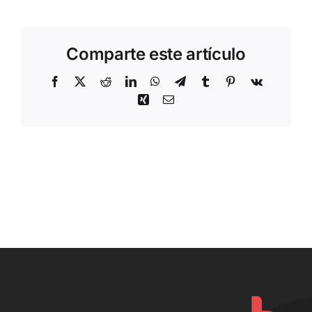
ELEVATEWOMEN
Rivera
Comparte este artículo
Facebook
X
Reddit
LinkedIn
WhatsApp
Telegram
Tumblr
Pinterest
Vk
Xing
Correo
electrónico