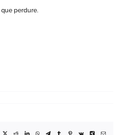
a que perdure.
acebook
X
Reddit
LinkedIn
WhatsApp
Telegram
Tumblr
Pinterest
Vk
Xing
Correo