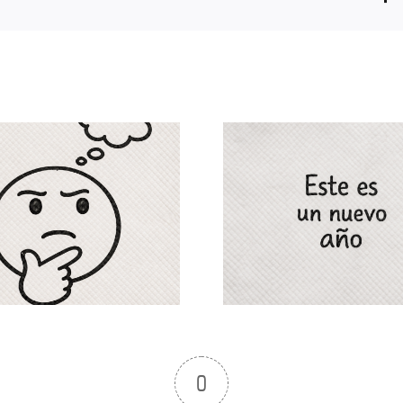
El Espejo de Enero
La impuntu
en la Pyme: ¿Por
el reflejo i
qué el cambio de
de una cul
año no soluciona
no se com
el desorden del
negocio?
0