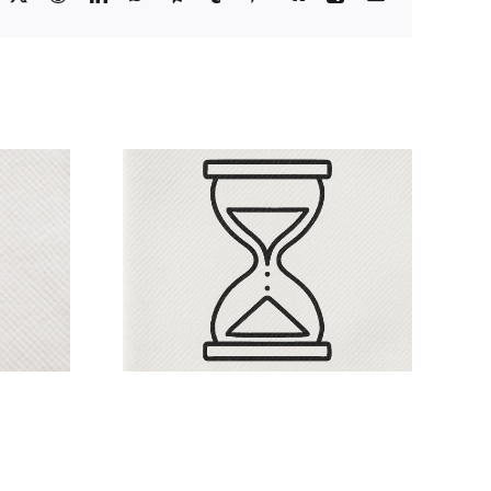
electrónico
alidad:
A quién sumas y a
nvisible
quién sueltas: la
tura que
decisión que
promete
define tu cultura